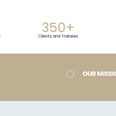
350+
s
Clients and Trainees
OUR MISS