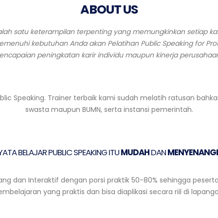
ABOUT US
alah satu keterampilan terpenting yang memungkinkan setiap ka
memenuhi kebutuhan Anda akan Pelatihan Public Speaking for Pr
encapaian peningkatan karir individu maupun kinerja perusahaa
ic Speaking. Trainer terbaik kami sudah melatih ratusan bahkan
swasta maupun BUMN, serta instansi pemerintah.
YATA BELAJAR PUBLIC SPEAKING ITU
MUDAH
DAN
MENYENANG
g dan Interaktif dengan porsi praktik 50-80% sehingga pese
embelajaran yang praktis dan bisa diaplikasi secara riil di lapanga