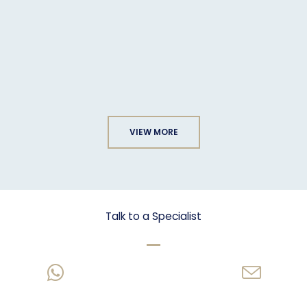
VIEW MORE
Let's talk Business
Talk to a Specialist
CHAT US ON WHATSAPP
SEND AN EMAIL