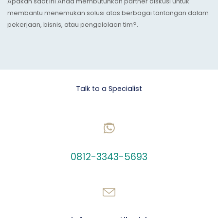
Apakah saat ini Anda membutuhkan partner diskusi untuk
membantu menemukan solusi atas berbagai tantangan dalam
pekerjaan, bisnis, atau pengelolaan tim?.
Let's talk Business
Talk to a Specialist
CHAT US ON WHATSAPP
0812-3343-5693
SEND AN EMAIL