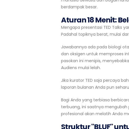
manusia dewasa dan bagaimana A
berdampak besar.
Aturan 18 Menit: Bel
Mengapa presentasi TED Talks y
Padahal topiknya berat, mulai dari
Jawabannya ada pada biologi ot
dan oksigen untuk memproses inf
pasokan ini menipis, menyebabk
Audiens mulai lelah.
Jika kurator TED saja percaya b
laporan bulanan Anda pun seharu
Bagi Anda yang terbiasa berbicar
terbuang, ini saatnya mengubah 
profesional akan melatih Anda m
Struktur "BLUF" unt