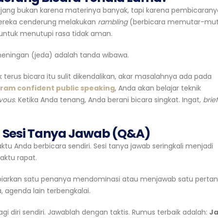
anjang bukan karena materinya banyak, tapi karena pembicarany
mereka cenderung melakukan
rambling
(berbicara memutar-mut
ntuk menutupi rasa tidak aman.
heningan (jeda) adalah tanda wibawa.
terus bicara itu sulit dikendalikan, akar masalahnya ada pada
ram confident public speaking
, Anda akan belajar teknik
vous
. Ketika Anda tenang, Anda berani bicara singkat. Ingat,
brief
Sesi Tanya Jawab (Q&A)
tu Anda berbicara sendiri. Sesi tanya jawab seringkali menjadi
ktu rapat.
biarkan satu penanya mendominasi atau menjawab satu perta
, agenda lain terbengkalai.
i diri sendiri. Jawablah dengan taktis. Rumus terbaik adalah:
J