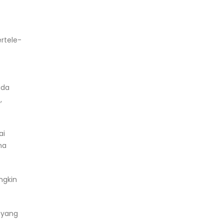
ertele-
ada
,
ai
na
ngkin
 yang