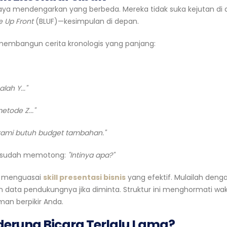
gaya mendengarkan yang berbeda. Mereka tidak suka kejutan di a
e Up Front
(BLUF)—kesimpulan di depan.
membangun cerita kronologis yang panjang:
ah Y..."
tode Z..."
 kami butuh budget tambahan."
in sudah memotong:
"Intinya apa?"
lu menguasai
skill presentasi bisnis
yang efektif. Mulailah deng
n data pendukungnya jika diminta. Struktur ini menghormati wa
an berpikir Anda.
erung Bicara Terlalu Lama?