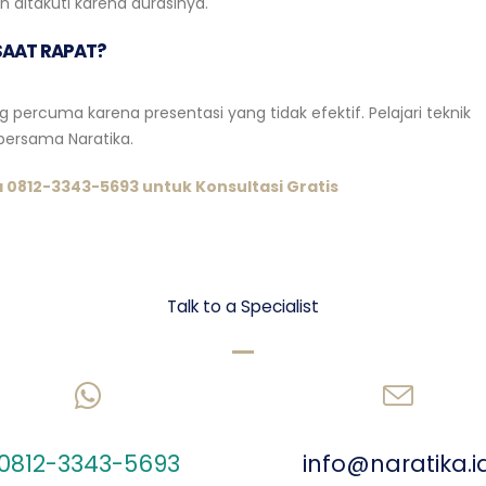
 ditakuti karena durasinya.
 SAAT RAPAT?
 percuma karena presentasi yang tidak efektif. Pelajari teknik
ersama Naratika.
0812-3343-5693 untuk Konsultasi Gratis
Let's talk Business
Talk to a Specialist
CHAT US ON WHATSAPP
SEND AN EMAIL
0812-3343-5693
info@naratika.i