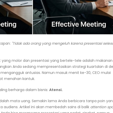
kapan:
"Tidak ada orang yang mengeluh karena presentasi selesa
at yang molor dan presentasi yang bertele-tele adalah makanan
ayangkan Anda sedang mempresentasikan strategi kuartalan di d
ka mengangguk antusias. Namun masuk menit ke-30, CEO mulai
hat menahan kantuk.
aling berharga dalam bisnis:
Atensi.
adalah mata uang. Semakin lama Anda berbicara tanpa poin yang
ta audiens. Artikel ini akan membedah sains di balik
attention sp