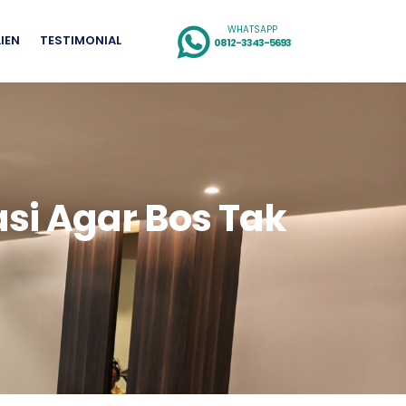
WHATSAPP
LIEN
TESTIMONIAL
0812-3343-5693
asi Agar Bos Tak