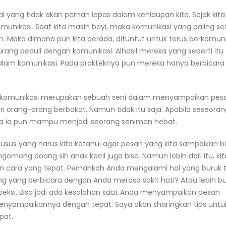
yang tidak akan pernah lepas dalam kehidupan kita. Sejak kita 
komunikasi. Saat kita masih bayi, maka komunikasi yang paling se
. Maka dimana pun kita berada, dituntut untuk terus berkomuni
ang peduli dengan komunikasi. Alhasil mereka yang seperti itu
lam komunikasi. Pada prakteknya pun mereka hanya berbicara
wa komunikasi merupakan sebuah seni dalam menyampaikan pes
dari orang-orang berbakat. Namun tidak itu saja. Apabila seseora
ka ia pun mampu menjadi seorang seniman hebat.
usus yang harus kita ketahui agar pesan yang kita sampaikan b
ngomong doang sih anak kecil juga bisa. Namun lebih dari itu, kit
 cara yang tepat. Pernahkah Anda mengalami hal yang buruk t
 yang berbicara dengan Anda merasa sakit hati? Atau lebih b
eksi. Bisa jadi ada kesalahan saat Anda menyampaikan pesan
enyampaikannya dengan tepat. Saya akan sharingkan tips untu
pat.