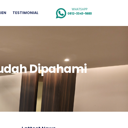
WHATSAPP
LIEN
TESTIMONIAL
0812-3343-5693
udah Dipahami