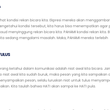
A
hat kondisi rekan bicara kita. Ekpresi mereka akan menggamba
 mengetahui kondisi tersebut, kita harus bisa menempatkan agar
ud menyinggung rekan bicara kita. PAHAMI kondisi rekan kita. Bi
a kita sedang mengalami masalah. Maka, PAHAMI mereka terlebih
TULUS
ang ketahui dalam komunikasi adalah niat awal kita bicara. Ja
o niat awal kita sudah buruk, maka pesan yang kita sampaikan 
 menyampaikan pesan, selalu luruskan niat untuk tulus menyamp
ikan. Kita taulah bahwa HATI akan sampai ke HATI pula.