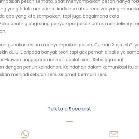
ampaikan pesan semata. Saat menyampaikan pesan hanya fok
rang yang tidak menerima. Audience atau receiver yang mener
ada apa yang kita sampaikan, tapi juga bagaimana cara
aka penting bagi sang penyampai pesan untuk mendelivery ma
kan.
kawan gunakan dalam menyampaikan pesan. Cuman 3 aja nih? Iya
ekin dulu. Daripada banyak teori tapi gak pernah dipake ya sama
awan-kawan anggap komunikasi adalah seni. Sehingga saat
an dengan penuh keindahan. Keindahan dalam komunikasi itula
kan menjadi sebuah seni. Selamat bermain seni.
Let's talk Business
Talk to a Specialist