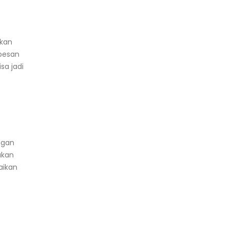
rkan
 pesan
sa jadi
ngan
akan
aikan