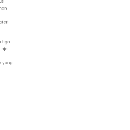
us
iman
teri
 tiga
 aja
h yang