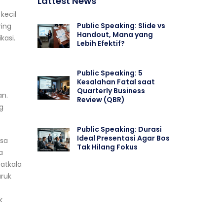
Lattest News
kecil
Public Speaking: Slide vs
ring
Handout, Mana yang
kasi.
Lebih Efektif?
Public Speaking: 5
Kesalahan Fatal saat
Quarterly Business
an.
Review (QBR)
ng
Public Speaking: Durasi
Ideal Presentasi Agar Bos
isa
Tak Hilang Fokus
a
atkala
uruk
k