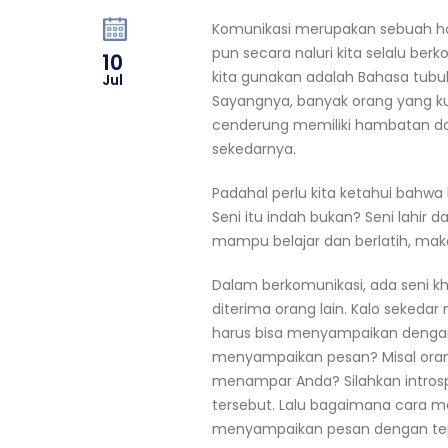
Komunikasi merupakan sebuah hal 
pun secara naluri kita selalu ber
10
kita gunakan adalah Bahasa tubuh
Jul
Sayangnya, banyak orang yang kur
cenderung memiliki hambatan da
sekedarnya.
Padahal perlu kita ketahui bah
Seni itu indah bukan? Seni lahir 
mampu belajar dan berlatih, ma
Dalam berkomunikasi, ada seni kh
diterima orang lain. Kalo sekedar 
harus bisa menyampaikan dengan
menyampaikan pesan? Misal orang
menampar Anda? Silahkan introsp
tersebut. Lalu bagaimana cara m
menyampaikan pesan dengan te