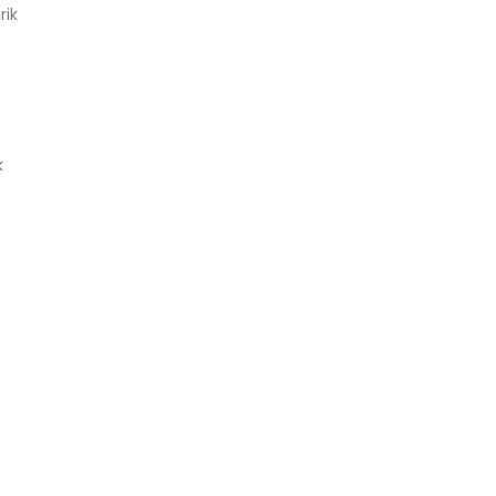
rik
k