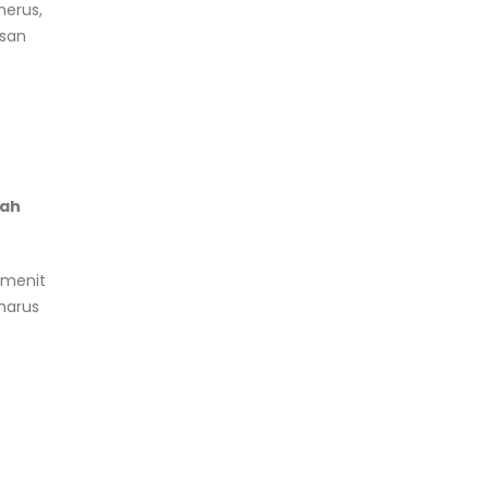
nerus,
osan
lah
 menit
harus