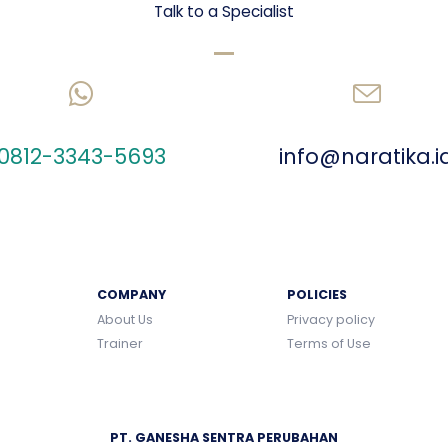
Talk to a Specialist
CHAT US ON WHATSAPP
SEND AN EMAIL
0812-3343-5693
info@naratika.i
COMPANY
POLICIES
About Us
Privacy policy
Trainer
Terms of Use
PT. GANESHA SENTRA PERUBAHAN