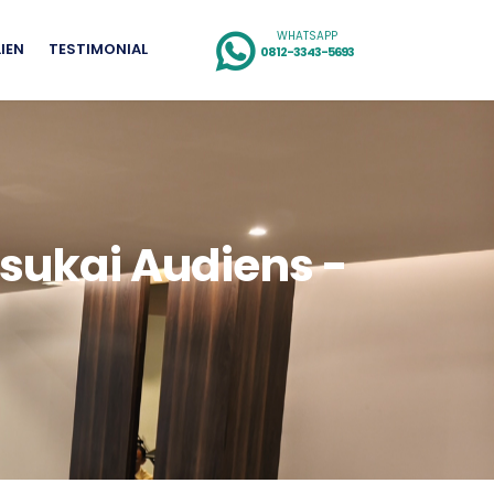
WHATSAPP
LIEN
TESTIMONIAL
0812-3343-5693
sukai Audiens -