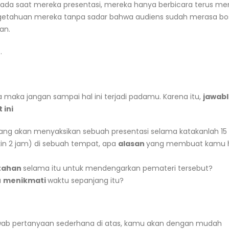
da saat mereka presentasi, mereka hanya berbicara terus me
getahuan mereka tanpa sadar bahwa audiens sudah merasa b
an.
.
 maka jangan sampai hal ini terjadi padamu. Karena itu,
jawab
 ini
ang akan menyaksikan sebuah presentasi selama katakanlah 15
in 2 jam) di sebuah tempat, apa
alasan
yang membuat kamu 
tahan
selama itu untuk mendengarkan pemateri tersebut?
u
menikmati
waktu sepanjang itu?
b pertanyaan sederhana di atas, kamu akan dengan mudah