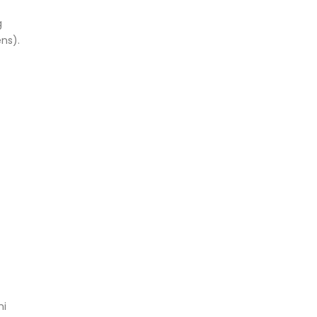
g
ns).
ni