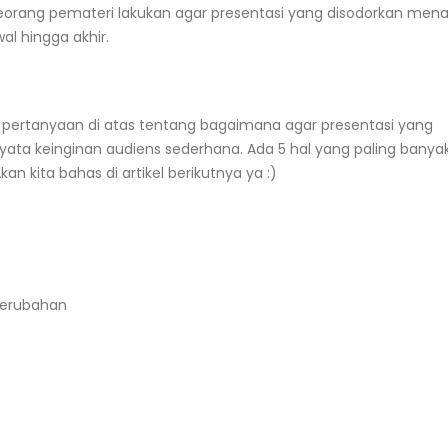
orang pemateri lakukan agar presentasi yang disodorkan mena
al hingga akhir.
 pertanyaan di atas tentang bagaimana agar presentasi yang
nyata keinginan audiens sederhana. Ada 5 hal yang paling banya
kan kita bahas di artikel berikutnya ya :)
Perubahan
Let's talk Business