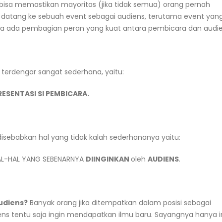
 bisa memastikan mayoritas (jika tidak semua) orang pernah
 datang ke sebuah event sebagai audiens, terutama event yan
nya ada pembagian peran yang kuat antara pembicara dan audie
g terdengar sangat sederhana, yaitu:
ESENTASI SI PEMBICARA.
sebabkan hal yang tidak kalah sederhananya yaitu:
AL-HAL YANG SEBENARNYA
DIINGINKAN
oleh
AUDIENS
.
audiens?
Banyak orang jika ditempatkan dalam posisi sebagai
s tentu saja ingin mendapatkan ilmu baru. Sayangnya hanya i