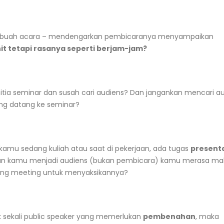
 sebuah acara – mendengarkan pembicaranya menyampaikan
it tetapi rasanya seperti berjam-jam?
itia seminar dan susah cari audiens? Dan jangankan mencari au
ing datang ke seminar?
kamu sedang kuliah atau saat di pekerjaan, ada tugas
present
iran kamu menjadi audiens (bukan pembicara) kamu merasa ma
ruang meeting untuk menyaksikannya?
 sekali public speaker yang memerlukan
pembenahan
, maka