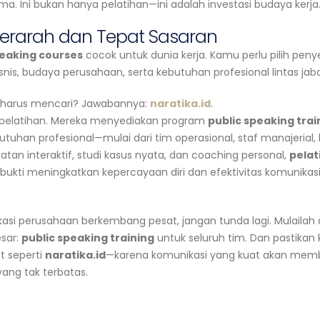
ma. Ini bukan hanya pelatihan—ini adalah investasi budaya kerja
Terarah dan Tepat Sasaran
peaking courses
cocok untuk dunia kerja. Kamu perlu pilih peny
nis, budaya perusahaan, serta kebutuhan profesional lintas jab
 harus mencari? Jawabannya:
naratika.id
.
 pelatihan. Mereka menyediakan program
public speaking trai
tuhan profesional—mulai dari tim operasional, staf manajerial,
tan interaktif, studi kasus nyata, dan coaching personal,
pelat
rbukti meningkatkan kepercayaan diri dan efektivitas komunikasi 
si perusahaan berkembang pesat, jangan tunda lagi. Mulailah 
sar:
public speaking training
untuk seluruh tim. Dan pastikan
t seperti
naratika.id
—karena komunikasi yang kuat akan mem
yang tak terbatas.