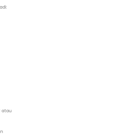
adi:
r atau
an