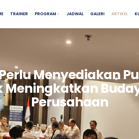
ME
TRAINER
PROGRAM
JADWAL
GALERI
ARTIKEL
K
erlu Menyediakan Pu
uk Meningkatkan Buda
Perusahaan