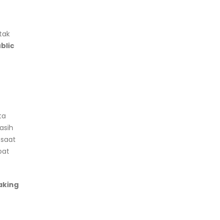
tak
blic
ta
asih
 saat
pat
aking