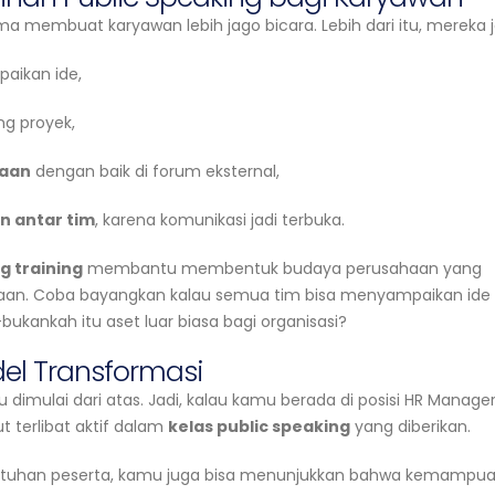
 membuat karyawan lebih jago bicara. Lebih dari itu, mereka j
aikan ide,
ng proyek,
haan
dengan baik di forum eksternal,
n antar tim
, karena komunikasi jadi terbuka.
g training
membantu membentuk budaya perusahaan yang
aan. Coba bayangkan kalau semua tim bisa menyampaikan ide
ukankah itu aset luar biasa bagi organisasi?
el Transformasi
u dimulai dari atas. Jadi, kalau kamu berada di posisi HR Manage
ut terlibat aktif dalam
kelas public speaking
yang diberikan.
butuhan peserta, kamu juga bisa menunjukkan bahwa kemampu