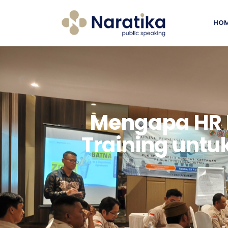
HO
Mengapa HR P
Training unt