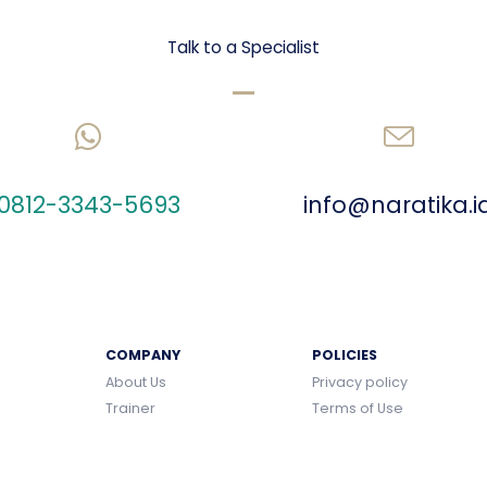
Let's talk Business
Talk to a Specialist
CHAT US ON WHATSAPP
SEND AN EMAIL
0812-3343-5693
info@naratika.i
COMPANY
POLICIES
About Us
Privacy policy
Trainer
Terms of Use