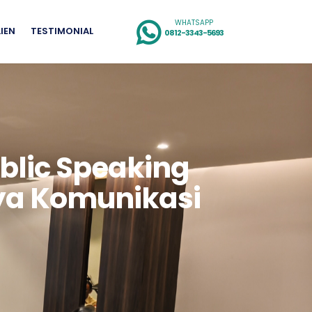
WHATSAPP
LIEN
TESTIMONIAL
0812-3343-5693
blic Speaking
ya Komunikasi