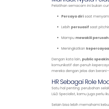
Pelatihan semacam ini bukan cuma
Percaya diri
saat menyamp
Lebih
persuasif
saat pitchi
Mampu
mewakili perusa
Meningkatkan
kepercayaa
Dengan kata lain,
public speakin
komunikatif dan penuh kepercay
mereka dengan jelas dan berani—b
HR Sebagai Role Mod
Satu hal penting: perubahan selal
L&D Specialist, kamu juga perlu ik
Selain bisa lebih memahami ke