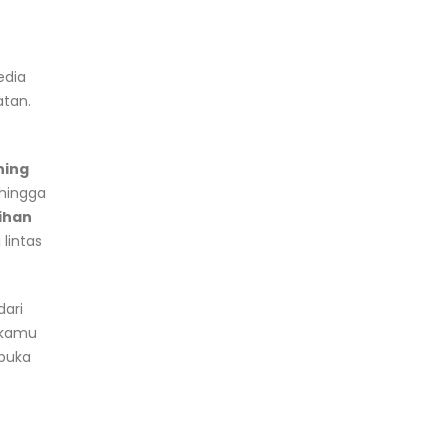
.
edia
atan.
ning
 hingga
ihan
lintas
dari
 kamu
buka