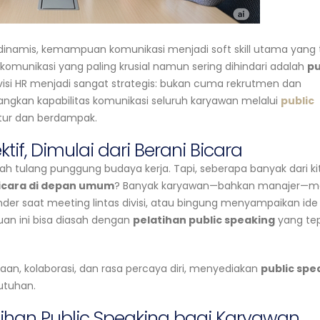
dinamis, kemampuan komunikasi menjadi soft skill utama yang 
 komunikasi yang paling krusial namun sering dihindari adalah
pu
 divisi HR menjadi sangat strategis: bukan cuma rekrutmen dan
angkan kapabilitas komunikasi seluruh karyawan melalui
public
tur dan berdampak.
tif, Dimulai dari Berani Bicara
ah tulang punggung budaya kerja. Tapi, seberapa banyak dari ki
icara di depan umum
? Banyak karyawan—bahkan manajer—m
nder saat meeting lintas divisi, atau bingung menyampaikan ide
an ini bisa diasah dengan
pelatihan public speaking
yang te
aan, kolaborasi, dan rasa percaya diri, menyediakan
public spe
butuhan.
ihan Public Speaking bagi Karyawan