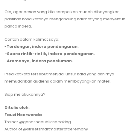
Oia, agar pesan yang kita sampaikan mudah dibayangkan,
pastikan kosa katanya mengandung kalimat yang menyentuh
panca indera.
Contoh dalam kalimat saya:
-
Terdengar, indera pendengaran.
-Suara rintik-rintik, indera pendengaran.
-Aromanya, indera penciuman.
Predikat kata tersebut menjadi unsur kata yang akhirnya
memudahkan audiens dalam membayangkan materi.
Siap melakukannya?
Ditulis oleh:⁣⁣⁣⁣⁣⁣⁣⁣
Fauzi Noerwenda⁣⁣⁣⁣⁣⁣⁣⁣⁣
Trainer @ganeshapublicspeaking⁣⁣⁣⁣⁣⁣⁣⁣⁣⁣⁣⁣⁣⁣⁣
Author of @streetsmartmasterofceremony⁣⁣⁣⁣⁣⁣⁣⁣⁣⁣⁣⁣⁣⁣⁣