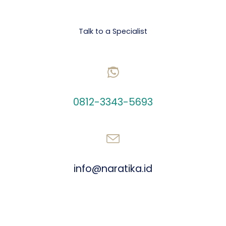
Let's talk Business
Talk to a Specialist
CHAT US ON WHATSAPP
0812-3343-5693
SEND AN EMAIL
info@naratika.id