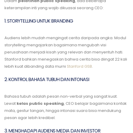
Dalam
pelatihan public speaking
, ada beberapa
keterampilan inti yang wajib dikuasai seorang CEO:
1. STORYTELLING UNTUK BRANDING
Audiens lebih mudah mengingat cerita daripada angka. Modul
storytelling mengajarkan bagaimana mengubah visi
perusahaan menjadi kisah yang relevan dan menyentuh hati.
Stanford bahkan menegaskan bahwa cerita bisa diingat 22 kali
lebih kuat dibanding data murni
Stanford GSB
.
2. KONTROL BAHASA TUBUH DAN INTONASI
Bahasa tubuh adalah pesan non-verbal yang sangat kuat.
Lewat
kelas public speaking
, CEO belajar bagaimana kontak
mata, gestur tangan, hingga intonasi suara bisa mendukung
pesan agar lebih kredibel.
3. MENGHADAPI AUDIENS MEDIA DAN INVESTOR