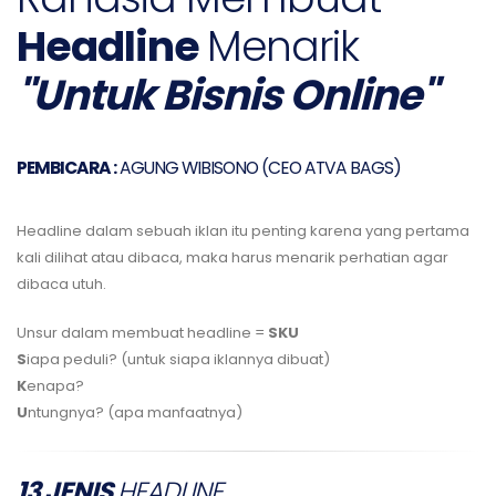
Headline
Menarik
"Untuk Bisnis Online"
PEMBICARA :
AGUNG WIBISONO (CEO ATVA BAGS)
Headline dalam sebuah iklan itu penting karena yang pertama
kali dilihat atau dibaca, maka harus menarik perhatian agar
dibaca utuh.
Unsur dalam membuat headline =
SKU
S
iapa peduli? (untuk siapa iklannya dibuat)
K
enapa?
U
ntungnya? (apa manfaatnya)
13 JENIS
HEADLINE