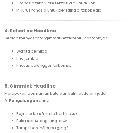
3 rahasia teknik presentasi ala Steve Job
Ini jurus rahasia untuk bersaing di tokopedia
4. Selective Headline
Seolah menyasar target market tertentu, contohnya :
Wanita berhijab
Pria jomblo
Khusus pelanggan telkomsel
5. Gimmick Headline
Merupakan permainan kata dan kalimat dalam judul
A.
Pengulangan
bunyi:
Rajin sedek
ah
harta berlimp
ah
Buka bisn
is
langsung lar
is
Tampil beran
i
tanpa grog
i