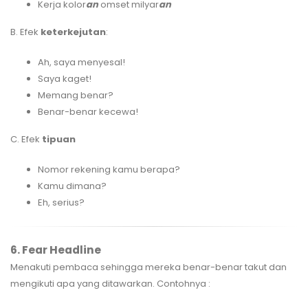
Kerja kolor
an
omset milyar
an
B. Efek
keterkejutan
:
Ah, saya menyesal!
Saya kaget!
Memang benar?
Benar-benar kecewa!
C. Efek
tipuan
Nomor rekening kamu berapa?
Kamu dimana?
Eh, serius?
6. Fear Headline
Menakuti pembaca sehingga mereka benar-benar takut dan
mengikuti apa yang ditawarkan. Contohnya :