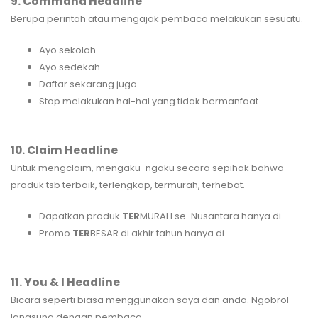
9. Command Headline
Berupa perintah atau mengajak pembaca melakukan sesuatu.
Ayo sekolah.
Ayo sedekah.
Daftar sekarang juga
Stop melakukan hal-hal yang tidak bermanfaat
10. Claim Headline
Untuk mengclaim, mengaku-ngaku secara sepihak bahwa
produk tsb terbaik, terlengkap, termurah, terhebat.
Dapatkan produk
TER
MURAH se-Nusantara hanya di....
Promo
TER
BESAR di akhir tahun hanya di....
11. You & I Headline
Bicara seperti biasa menggunakan saya dan anda. Ngobrol
langsung dengan pembaca