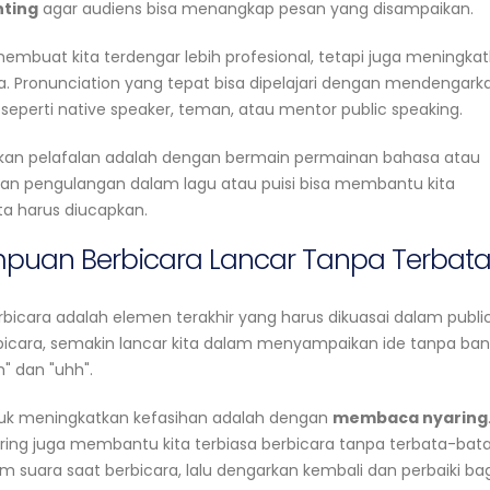
nting
agar audiens bisa menangkap pesan yang disampaikan.
membuat kita terdengar lebih profesional, tetapi juga meningka
ara. Pronunciation yang tepat bisa dipelajari dengan mendengark
 seperti native speaker, teman, atau mentor public speaking.
tkan pelafalan adalah dengan bermain permainan bahasa atau
an pengulangan dalam lagu atau puisi bisa membantu kita
 harus diucapkan.
mpuan Berbicara Lancar Tanpa Terbat
bicara adalah elemen terakhir yang harus dikuasai dalam publi
rbicara, semakin lancar kita dalam menyampaikan ide tanpa ba
" dan "uhh".
untuk meningkatkan kefasihan adalah dengan
membaca nyaring
ing juga membantu kita terbiasa berbicara tanpa terbata-bata.
m suara saat berbicara, lalu dengarkan kembali dan perbaiki ba