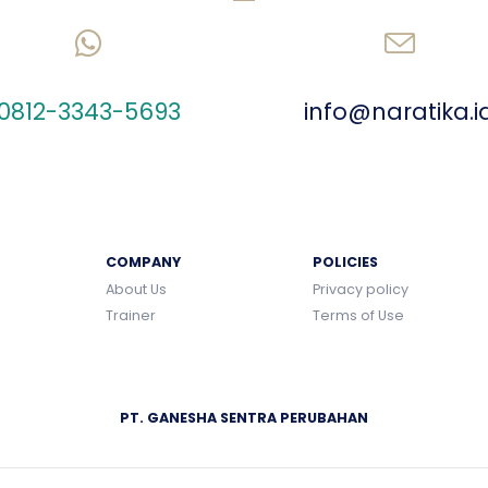
CHAT US ON WHATSAPP
SEND AN EMAIL
0812-3343-5693
info@naratika.i
COMPANY
POLICIES
About Us
Privacy policy
Trainer
Terms of Use
PT. GANESHA SENTRA PERUBAHAN