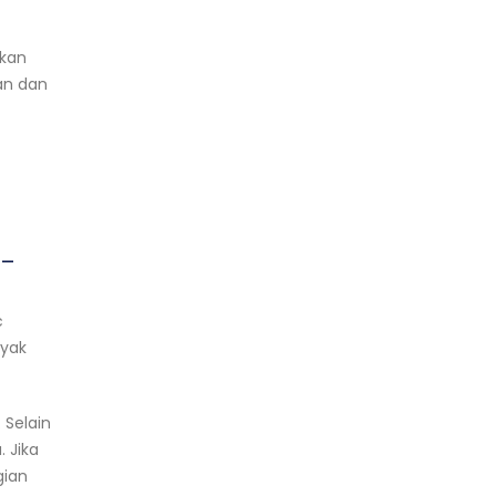
tkan
an dan
a-
c
nyak
. Selain
 Jika
gian