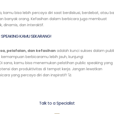
, kamu bisa lebih percaya diri saat berdiskusi, berdebat, atau b
an banyak orang. Kefasihan dalam berbicara juga membuat
 dinamis, dan interaktif.
 SPEAKING KAMU SEKARANG!
sa, pelafalan, dan kefasihan
adalah kunci sukses dalam publ
an kemampuan berbicaramu lebih jauh, kunjungi
 Di sana, kamu bisa menemukan pelatihan public speaking yang
ensi dan produktivitas di tempat kerja. Jangan lewatkan
ra yang percaya diri dan inspiratif! 🚀
Let's talk Business
Talk to a Specialist