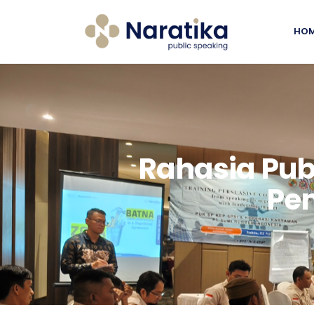
HO
Rahasia Publ
Pen