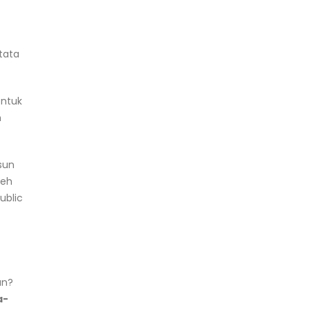
tata
entuk
n
sun
leh
ublic
an?
a-