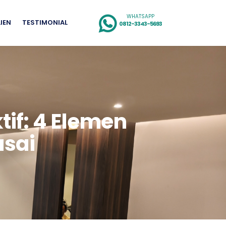
WHATSAPP
LIEN
TESTIMONIAL
0812-3343-5693
tif: 4 Elemen
asai