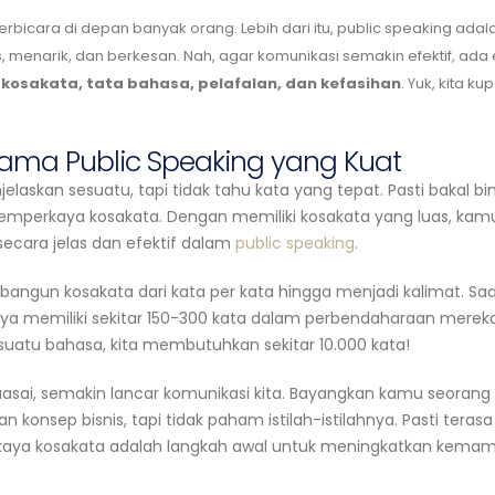
rbicara di depan banyak orang. Lebih dari itu, public speaking adal
menarik, dan berkesan. Nah, agar komunikasi semakin efektif, ada
:
kosakata, tata bahasa, pelafalan, dan kefasihan
. Yuk, kita ku
Utama Public Speaking yang Kuat
askan sesuatu, tapi tidak tahu kata yang tepat. Pasti bakal bi
memperkaya kosakata. Dengan memiliki kosakata yang luas, kam
cara jelas dan efektif dalam
public speaking
.
mbangun kosakata dari kata per kata hingga menjadi kalimat. Sa
nya memiliki sekitar 150-300 kata dalam perbendaharaan mereka
suatu bahasa, kita membutuhkan sekitar 10.000 kata!
uasai, semakin lancar komunikasi kita. Bayangkan kamu seorang
onsep bisnis, tapi tidak paham istilah-istilahnya. Pasti terasa s
kaya kosakata adalah langkah awal untuk meningkatkan kema