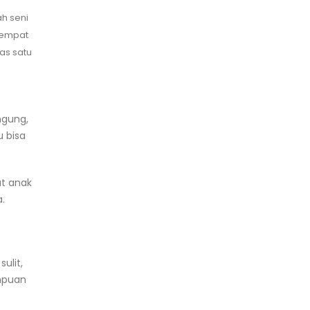
ah seni
 empat
pas satu
ngung,
u bisa
at anak
.
ulit,
mpuan